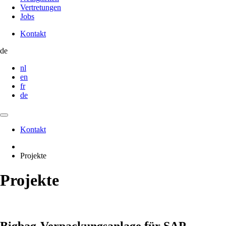
Vertretungen
Jobs
Kontakt
Contact
de
nl
en
fr
de
Kontakt
Contact
Projekte
Projekte
Bigbag-Verpackungsanlage für SAP