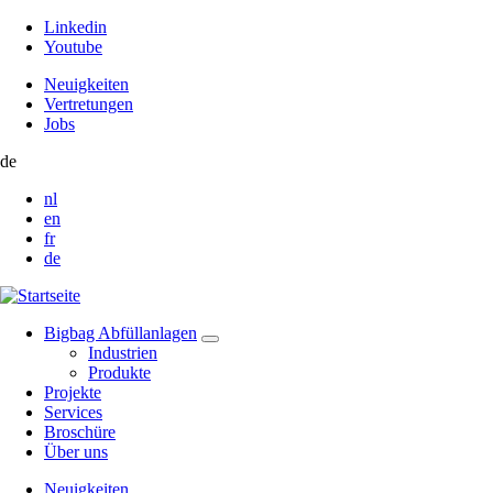
Linkedin
Youtube
Neuigkeiten
Vertretungen
Jobs
de
nl
en
fr
de
Bigbag Abfüllanlagen
Industrien
Produkte
Projekte
Services
Broschüre
Über uns
Neuigkeiten