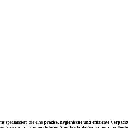
ems
spezialisiert, die eine
präzise, hygienische und effiziente Verpac
ösungsspektrum – von
modularen Standardanlagen
bis hin zu
vollaut