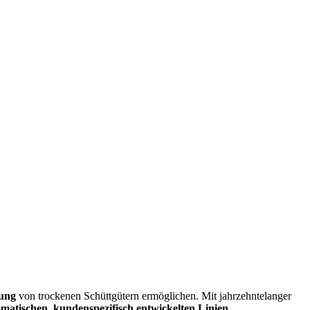
kung
von trockenen Schüttgütern ermöglichen. Mit jahrzehntelanger
omatischen, kundenspezifisch entwickelten Linien
.