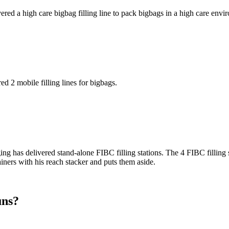
vered a high care bigbag filling line to pack bigbags in a high care envi
red 2 mobile filling lines for bigbags.
ging
has delivered stand-alone FIBC filling stations. The 4 FIBC filling s
ainers with his reach stacker and puts them aside.
uns?