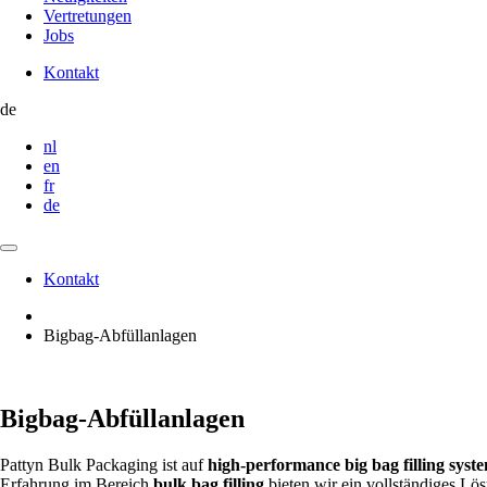
Vertretungen
Jobs
Kontakt
Contact
de
nl
en
fr
de
Kontakt
Contact
Bigbag-Abfüllanlagen
Bigbag-Abfüllanlagen
Pattyn Bulk Packaging ist auf
high-performance big bag filling syst
Erfahrung im Bereich
bulk bag filling
bieten wir ein vollständiges L