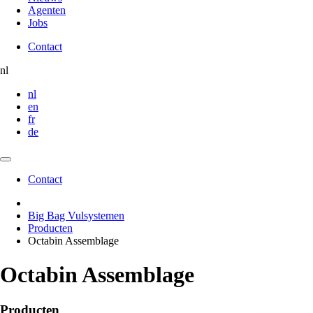
Agenten
Jobs
Contact
Contact
nl
nl
en
fr
de
Contact
Contact
Big Bag Vulsystemen
Producten
Octabin Assemblage
Octabin Assemblage
Producten