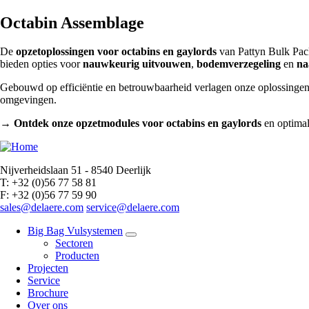
Octabin Assemblage
De
opzetoplossingen voor octabins en gaylords
van
Pattyn Bulk Pa
bieden opties voor
nauwkeurig uitvouwen
,
bodemverzegeling
en
na
Gebouwd op efficiëntie en betrouwbaarheid verlagen onze oplossing
omgevingen.
→
Ontdek onze opzetmodules voor octabins en gaylords
en optimal
Nijverheidslaan 51 - 8540 Deerlijk
T: +32 (0)56 77 58 81
F: +32 (0)56 77 59 90
sales@delaere.com
service@delaere.com
Big Bag Vulsystemen
Sectoren
Producten
Projecten
Service
Brochure
Over ons